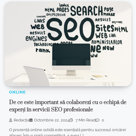
ONLINE
De ce este important să colaborezi cu o echipă de
experți în servicii SEO profesionale
Redacția
Octombrie 22, 2024
7 Min Read
0
O prezență online solidă este esențială pentru succesul oricărei
afaceri. Într-o piață competitivă, a avea […]