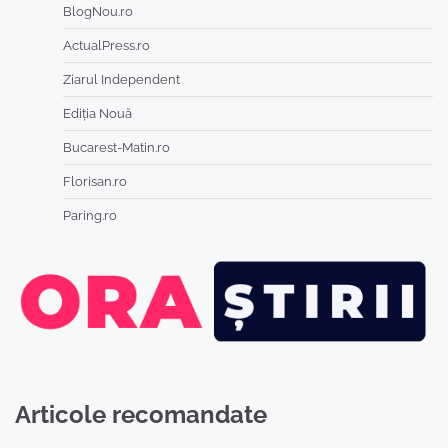
BlogNou.ro
ActualPress.ro
Ziarul Independent
Ediția Nouă
Bucarest-Matin.ro
Florisan.ro
Paring.ro
Articole recomandate