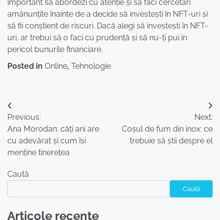
important să abordezi cu atenție și să faci cercetări
amănunțite înainte de a decide să investești în NFT-uri și
să fii conștient de riscuri. Dacă alegi să investești în NFT-
uri, ar trebui să o faci cu prudență și să nu-ți pui în
pericol bunurile financiare.
Posted in
Online
,
Tehnologie
Navigare
Previous:
Next:
în
Ana Morodan: câți ani are
Coșul de fum din inox: ce
articole
cu adevărat și cum își
trebuie să știi despre el
menține tinerețea
Caută
Caută
Articole recente