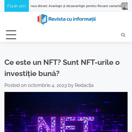
Skip
Flash știri
ersus diesel. Avantaje și dezavantaje pentru fiecare variantă
De ce se blochea
to
content
Ce este un NFT? Sunt NFT-urile o
investiție bună?
Posted on
octombrie 4, 2023
by
Redacția