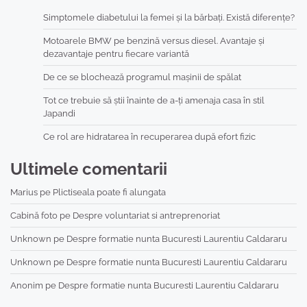
Simptomele diabetului la femei și la bărbați. Există diferențe?
Motoarele BMW pe benzină versus diesel. Avantaje și
dezavantaje pentru fiecare variantă
De ce se blochează programul mașinii de spălat
Tot ce trebuie să știi înainte de a-ți amenaja casa în stil
Japandi
Ce rol are hidratarea în recuperarea după efort fizic
Ultimele comentarii
Marius
pe
Plictiseala poate fi alungata
Cabină foto
pe
Despre voluntariat si antreprenoriat
Unknown
pe
Despre formatie nunta Bucuresti Laurentiu Caldararu
Unknown
pe
Despre formatie nunta Bucuresti Laurentiu Caldararu
Anonim
pe
Despre formatie nunta Bucuresti Laurentiu Caldararu