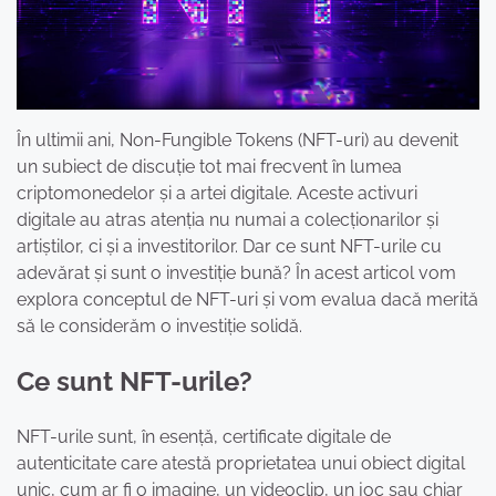
În ultimii ani, Non-Fungible Tokens (NFT-uri) au devenit
un subiect de discuție tot mai frecvent în lumea
criptomonedelor și a artei digitale. Aceste activuri
digitale au atras atenția nu numai a colecționarilor și
artiștilor, ci și a investitorilor. Dar ce sunt NFT-urile cu
adevărat și sunt o investiție bună? În acest articol vom
explora conceptul de NFT-uri și vom evalua dacă merită
să le considerăm o investiție solidă.
Ce sunt NFT-urile?
NFT-urile sunt, în esență, certificate digitale de
autenticitate care atestă proprietatea unui obiect digital
unic, cum ar fi o imagine, un videoclip, un joc sau chiar