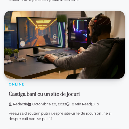
ONLINE
Castiga bani cu un site de jocuri
Redacția
Octombrie 20, 2022
2 Min Read
0
Vreau sa discutam putin despre site-urile de jocuri online si
despre cati bani se pot […]