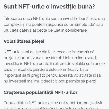
Sunt NFT-urile o investiție bună?
Întrebarea dacă NFT-urile sunt o investiție bună este una
complexă și nu poate fi răspunsă cu un simplu „da” sau
„nu”. Iată câteva aspecte de luat în considerare:
Volatilitatea pieței
NFT-urile sunt active digitale, ceea ce înseamnă că
prețurile lor pot varia considerabil într-un timp scurt.
Investiția în NFT-uri poate fi extrem de volatilă și, în unele
cazuri, riscul de pierdere este semnificativ. Este
important să fii pregătit pentru această volatilitate și să
nu investești mai mult decât îți poți permite să pierzi.
Creșterea popularității NFT-urilor
Popularitatea NFT-urilor a crescut rapid, iar mulți artiști
și creatori de conținut își vând lucrările sub formă de