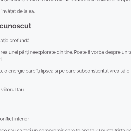
 învățat de la ea.
necunoscut
ație profundă.
rea unei părți neexplorate din tine. Poate fi vorba despre un t
i.
, o energie care îți lipsea și pe care subconștientul vrea să o
viitorul tău.
lict interior.
 place sau că faci un compromis care te apasă. O nuntă tristă p