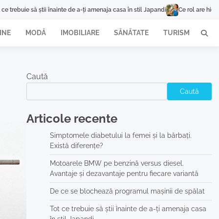
nainte de a-ți amenaja casa în stil Japandi
Ce rol are hidratarea în recuperarea
INE
MODĂ
IMOBILIARE
SĂNĂTATE
TURISM
Caută
Caută
Articole recente
Simptomele diabetului la femei și la bărbați.
Există diferențe?
Motoarele BMW pe benzină versus diesel.
Avantaje și dezavantaje pentru fiecare variantă
De ce se blochează programul mașinii de spălat
Tot ce trebuie să știi înainte de a-ți amenaja casa