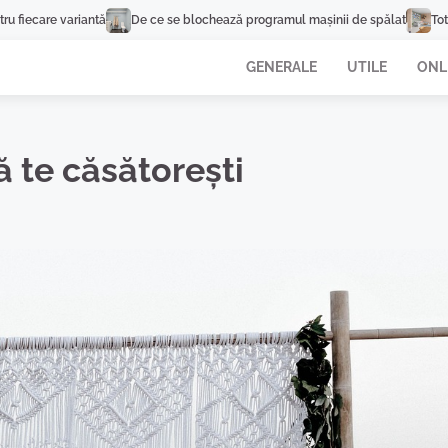
De ce se blochează programul mașinii de spălat
Tot ce trebuie să știi î
GENERALE
UTILE
ONL
 te căsătorești