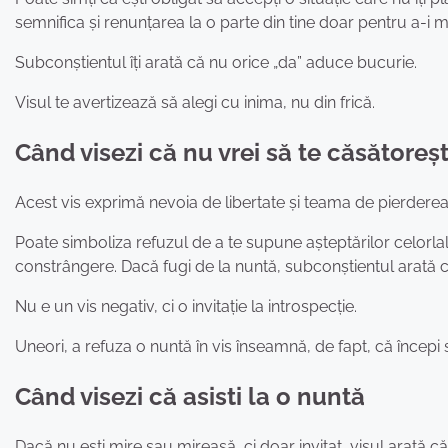
semnifica și renunțarea la o parte din tine doar pentru a-i mu
Subconștientul îți arată că nu orice „da” aduce bucurie.
Visul te avertizează să alegi cu inima, nu din frică.
Când visezi că nu vrei să te căsătoreșt
Acest vis exprimă nevoia de libertate și teama de pierderea i
Poate simboliza refuzul de a te supune așteptărilor celorla
constrângere. Dacă fugi de la nuntă, subconștientul arată că 
Nu e un vis negativ, ci o invitație la introspecție.
Uneori, a refuza o nuntă în vis înseamnă, de fapt, că începi să
Când visezi că asisti la o nuntă
Dacă nu ești mire sau mireasă, ci doar invitat, visul arată că e