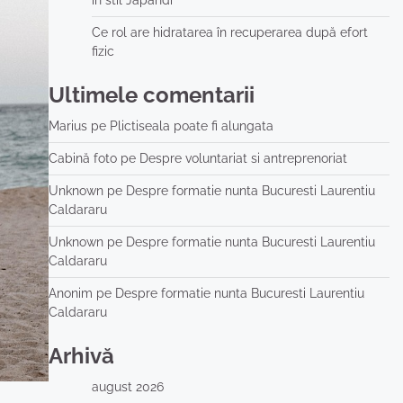
în stil Japandi
Ce rol are hidratarea în recuperarea după efort
fizic
Ultimele comentarii
Marius
pe
Plictiseala poate fi alungata
Cabină foto
pe
Despre voluntariat si antreprenoriat
Unknown
pe
Despre formatie nunta Bucuresti Laurentiu
Caldararu
Unknown
pe
Despre formatie nunta Bucuresti Laurentiu
Caldararu
Anonim
pe
Despre formatie nunta Bucuresti Laurentiu
Caldararu
Arhivă
august 2026