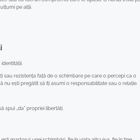
lțumi pe alții.
i
dentității.
lți sau rezistența față de o schimbare pe care o percepi ca o
nu ești pregătit să îți asumi o responsabilitate sau o relație.
 spui „da” propriei libertăți.
ști martorul unei schimbări, fie în viața altcuiva, fie în tine.