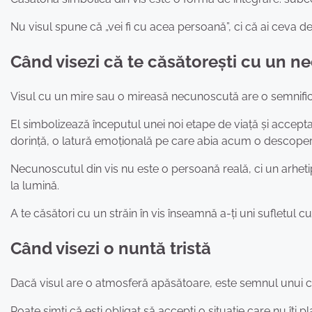
Nu visul spune că „vei fi cu acea persoană”, ci că ai ceva de
Când visezi că te căsătorești cu un 
Visul cu un mire sau o mireasă necunoscută are o semnific
El simbolizează începutul unei noi etape de viață și accepta
dorință, o latură emoțională pe care abia acum o descoper
Necunoscutul din vis nu este o persoană reală, ci un arhetip
la lumină.
A te căsători cu un străin în vis înseamnă a-ți uni sufletul cu 
Când visezi o nuntă tristă
Dacă visul are o atmosferă apăsătoare, este semnul unui conf
Poate simți că ești obligat să accepți o situație care nu îți