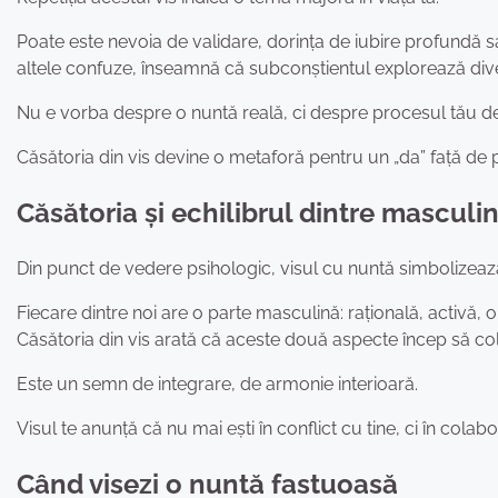
Poate este nevoia de validare, dorința de iubire profundă sau 
altele confuze, înseamnă că subconștientul explorează div
Nu e vorba despre o nuntă reală, ci despre procesul tău de
Căsătoria din vis devine o metaforă pentru un „da” față de p
Căsătoria și echilibrul dintre masculin
Din punct de vedere psihologic, visul cu nuntă simbolizează
Fiecare dintre noi are o parte masculină: rațională, activă, o
Căsătoria din vis arată că aceste două aspecte încep să co
Este un semn de integrare, de armonie interioară.
Visul te anunță că nu mai ești în conflict cu tine, ci în colabo
Când visezi o nuntă fastuoasă