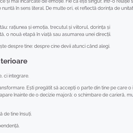
ce și mai încărcate de emoție. Fie că ești singur, într-o relație 
untă în sens literal. De multe ori, el reflectă dorința de unita
u: rațiunea și emoția, trecutul și viitorul, dorința și
ă, o nouă etapă în viață sau asumarea unei direcții.
e despre tine: despre cine devii atunci când alegi.
nterioare
 ci integrare.
ansformare. Ești pregătit să accepți o parte din tine pe care o 
l apare înainte de o decizie majoră: o schimbare de carieră, m
 de tine însuți.
pendență.