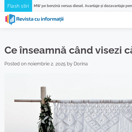
Skip
Flash știri
MW pe benzină versus diesel. Avantaje și dezavantaje pentru fiecare variantă
to
content
Ce înseamnă când visezi că
Posted on
noiembrie 2, 2025
by
Dorina