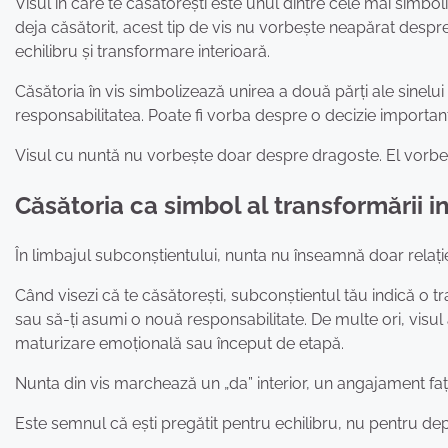
Visul în care te căsătorești este unul dintre cele mai simboli
deja căsătorit, acest tip de vis nu vorbește neapărat despre n
echilibru și transformare interioară.
Căsătoria în vis simbolizează unirea a două părți ale sinelui tă
responsabilitatea. Poate fi vorba despre o decizie important
Visul cu nuntă nu vorbește doar despre dragoste. El vorbeșt
Căsătoria ca simbol al transformării i
În limbajul subconștientului, nunta nu înseamnă doar relație,
Când visezi că te căsătorești, subconștientul tău indică o tr
sau să-ți asumi o nouă responsabilitate. De multe ori, visu
maturizare emoțională sau început de etapă.
Nunta din vis marchează un „da” interior, un angajament față
Este semnul că ești pregătit pentru echilibru, nu pentru de