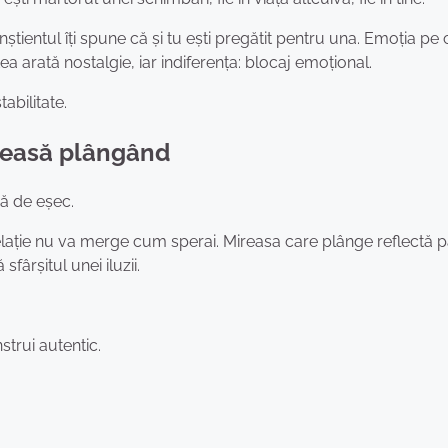
știentul îți spune că și tu ești pregătit pentru una. Emoția pe 
ea arată nostalgie, iar indiferența: blocaj emoțional.
abilitate.
ireasă plângând
că de eșec.
 relație nu va merge cum sperai. Mireasa care plânge reflectă 
sfârșitul unei iluzii.
strui autentic.