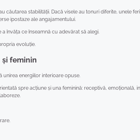
căutarea stabilității. Dacă visele au tonuri diferite, unele feri
erse ipostaze ale angajamentului.
 a învăța ce înseamnă cu adevărat să alegi.
ropria evoluție.
 și feminin
 unirea energiilor interioare opuse.
rientată spre acțiune și una feminină: receptivă, emoțională, int
laboreze.
rare.