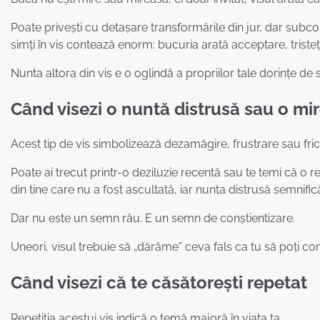
Poate privești cu detașare transformările din jur, dar subcon
simți în vis contează enorm: bucuria arată acceptare, tristeț
Nunta altora din vis e o oglindă a propriilor tale dorințe de st
Când visezi o nuntă distrusă sau o m
Acest tip de vis simbolizează dezamăgire, frustrare sau fri
Poate ai trecut printr-o deziluzie recentă sau te temi că o
din tine care nu a fost ascultată, iar nunta distrusă semnifică 
Dar nu este un semn rău. E un semn de conștientizare.
Uneori, visul trebuie să „dărâme” ceva fals ca tu să poți con
Când visezi că te căsătorești repetat
Repetiția acestui vis indică o temă majoră în viața ta.