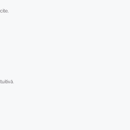
cite,
uitivă.