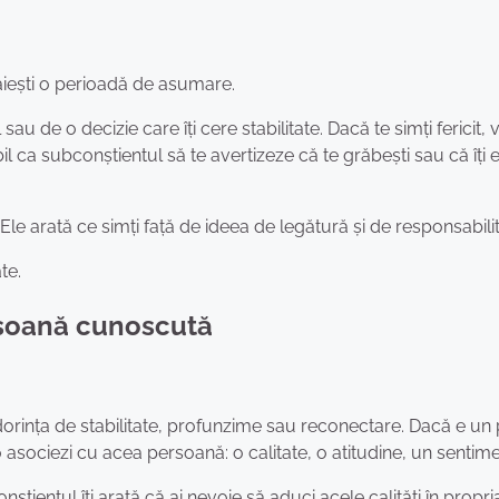
răiești o perioadă de asumare.
u de o decizie care îți cere stabilitate. Dacă te simți fericit, v
ibil ca subconștientul să te avertizeze că te grăbești sau că îți
. Ele arată ce simți față de ideea de legătură și de responsabilit
te.
ersoană cunoscută
orința de stabilitate, profunzime sau reconectare. Dacă e un 
 asociezi cu acea persoană: o calitate, o atitudine, un sentime
tientul îți arată că ai nevoie să aduci acele calități în propria