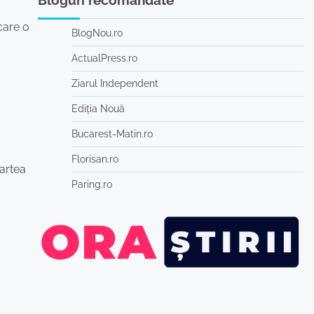
Bloguri recomandate
care o
BlogNou.ro
ActualPress.ro
Ziarul Independent
Ediția Nouă
Bucarest-Matin.ro
Florisan.ro
partea
Paring.ro