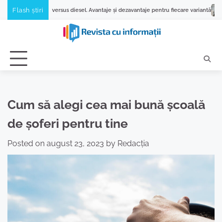
Skip
Flash știri
ă versus diesel. Avantaje și dezavantaje pentru fiecare variantă
De ce se bloch
to
content
Cum să alegi cea mai bună școală
de șoferi pentru tine
Posted on
august 23, 2023
by
Redacția