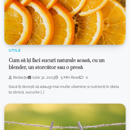
UTILE
Cum să îți faci sucuri naturale acasă, cu un
blender, un storcător sau o presă
Redacția
Iulie 31, 2023
5 Min Read
0
Dacă îți dorești să adaugi mai multe vitamine și nutrienți în dieta
ta zilnică, sucurile […]