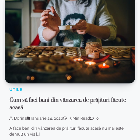
UTILE
Cum să faci bani din vânzarea de prăjituri făcute
acasă
Dorina
Ianuarie 24, 2026
5 Min Read
0
A face bani din vânzarea de prăjituri făcute acasă nu mai este
demult un vis […]