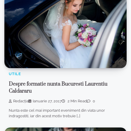
UTILE
Despre formatie nunta Bucuresti Laurentiu
Caldararu
Redacția
Ianuarie 27, 2017
2 Min Read
0
Nunta este cel mai important eveniment din viata unor
indragostiti, iar din acest motiv trebuie […]