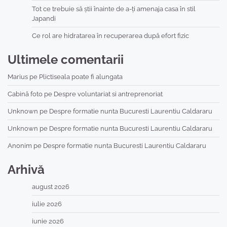
Tot ce trebuie să știi înainte de a-ți amenaja casa în stil
Japandi
Ce rol are hidratarea în recuperarea după efort fizic
Ultimele comentarii
Marius
pe
Plictiseala poate fi alungata
Cabină foto
pe
Despre voluntariat si antreprenoriat
Unknown
pe
Despre formatie nunta Bucuresti Laurentiu Caldararu
Unknown
pe
Despre formatie nunta Bucuresti Laurentiu Caldararu
Anonim
pe
Despre formatie nunta Bucuresti Laurentiu Caldararu
Arhivă
august 2026
iulie 2026
iunie 2026