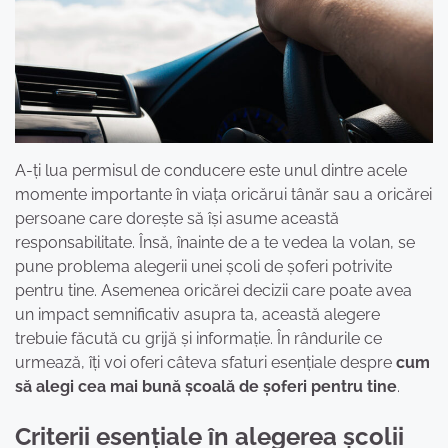
A-ți lua permisul de conducere este unul dintre acele
momente importante în viața oricărui tânăr sau a oricărei
persoane care dorește să își asume această
responsabilitate. Însă, înainte de a te vedea la volan, se
pune problema alegerii unei școli de șoferi potrivite
pentru tine. Asemenea oricărei decizii care poate avea
un impact semnificativ asupra ta, această alegere
trebuie făcută cu grijă și informație. În rândurile ce
urmează, îți voi oferi câteva sfaturi esențiale despre
cum
să alegi cea mai bună școală de șoferi pentru tine
.
Criterii esențiale în alegerea școlii