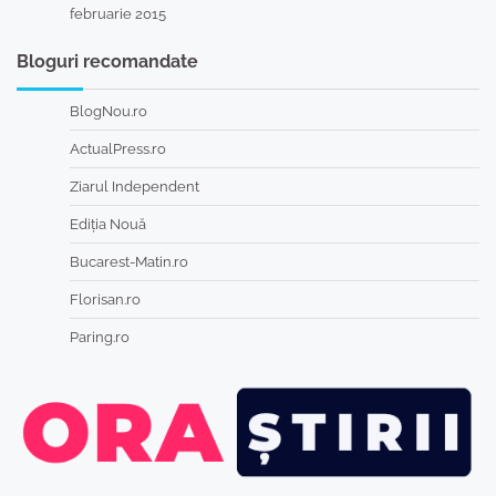
februarie 2015
Bloguri recomandate
BlogNou.ro
ActualPress.ro
Ziarul Independent
Ediția Nouă
Bucarest-Matin.ro
Florisan.ro
Paring.ro