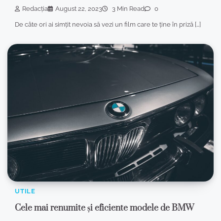
Redacția
August 22, 2023
3 Min Read
0
De câte ori ai simțit nevoia să vezi un film care te ține în priză […]
UTILE
Cele mai renumite și eficiente modele de BMW