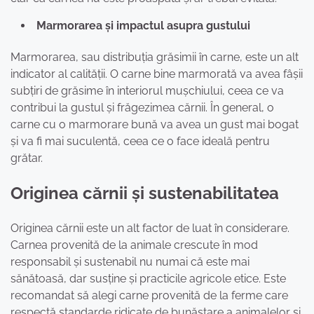
Marmorarea și impactul asupra gustului
Marmorarea, sau distribuția grăsimii în carne, este un alt
indicator al calității. O carne bine marmorată va avea fâșii
subțiri de grăsime în interiorul mușchiului, ceea ce va
contribui la gustul și frăgezimea cărnii. În general, o
carne cu o marmorare bună va avea un gust mai bogat
și va fi mai suculentă, ceea ce o face ideală pentru
grătar.
Originea cărnii și sustenabilitatea
Originea cărnii este un alt factor de luat în considerare.
Carnea provenită de la animale crescute în mod
responsabil și sustenabil nu numai că este mai
sănătoasă, dar susține și practicile agricole etice. Este
recomandat să alegi carne provenită de la ferme care
respectă standarde ridicate de bunăstare a animalelor și