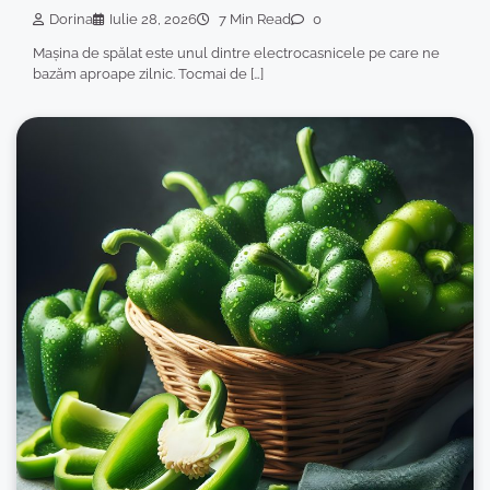
Dorina
Iulie 28, 2026
7 Min Read
0
Mașina de spălat este unul dintre electrocasnicele pe care ne
bazăm aproape zilnic. Tocmai de […]