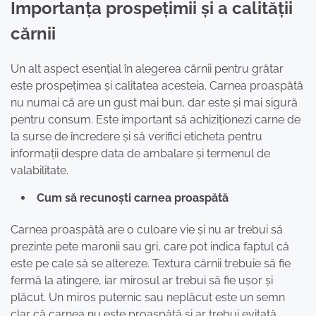
Importanța prospețimii și a calității
cărnii
Un alt aspect esențial în alegerea cărnii pentru grătar
este prospețimea și calitatea acesteia. Carnea proaspătă
nu numai că are un gust mai bun, dar este și mai sigură
pentru consum. Este important să achiziționezi carne de
la surse de încredere și să verifici eticheta pentru
informații despre data de ambalare și termenul de
valabilitate.
Cum să recunoști carnea proaspătă
Carnea proaspătă are o culoare vie și nu ar trebui să
prezinte pete maronii sau gri, care pot indica faptul că
este pe cale să se altereze. Textura cărnii trebuie să fie
fermă la atingere, iar mirosul ar trebui să fie ușor și
plăcut. Un miros puternic sau neplăcut este un semn
clar că carnea nu este proaspătă și ar trebui evitată.