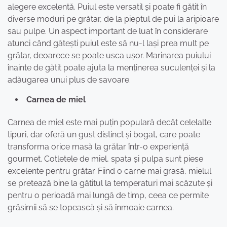
alegere excelentă. Puiul este versatil și poate fi gătit în
diverse moduri pe grătar, de la pieptul de pui la aripioare
sau pulpe. Un aspect important de luat în considerare
atunci când gătești puiul este să nu-l lași prea mult pe
grătar, deoarece se poate usca ușor. Marinarea puiului
înainte de gătit poate ajuta la menținerea suculenței și la
adăugarea unui plus de savoare.
Carnea de miel
Carnea de miel este mai puțin populară decât celelalte
tipuri, dar oferă un gust distinct și bogat, care poate
transforma orice masă la grătar într-o experiență
gourmet. Cotletele de miel, spata și pulpa sunt piese
excelente pentru grătar. Fiind o carne mai grasă, mielul
se pretează bine la gătitul la temperaturi mai scăzute și
pentru o perioadă mai lungă de timp, ceea ce permite
grăsimii să se topească și să înmoaie carnea.