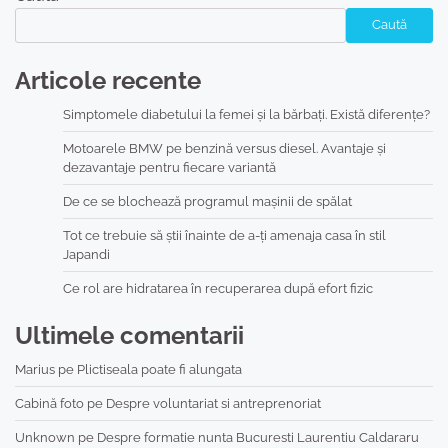
Caută
Articole recente
Simptomele diabetului la femei și la bărbați. Există diferențe?
Motoarele BMW pe benzină versus diesel. Avantaje și
dezavantaje pentru fiecare variantă
De ce se blochează programul mașinii de spălat
Tot ce trebuie să știi înainte de a-ți amenaja casa în stil
Japandi
Ce rol are hidratarea în recuperarea după efort fizic
Ultimele comentarii
Marius
pe
Plictiseala poate fi alungata
Cabină foto
pe
Despre voluntariat si antreprenoriat
Unknown
pe
Despre formatie nunta Bucuresti Laurentiu Caldararu