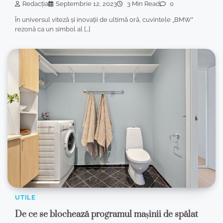
Redacția
Septembrie 12, 2023
3 Min Read
0
În universul viteză și inovații de ultimă oră, cuvintele „BMW”
rezonă ca un simbol al […]
UTILE
De ce se blochează programul mașinii de spălat