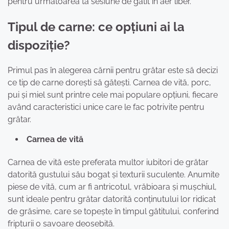
pentru următoarea ta sesiune de gătit în aer liber.
Tipul de carne: ce opțiuni ai la
dispoziție?
Primul pas în alegerea cărnii pentru grătar este să decizi
ce tip de carne dorești să gătești. Carnea de vită, porc,
pui și miel sunt printre cele mai populare opțiuni, fiecare
având caracteristici unice care le fac potrivite pentru
grătar.
Carnea de vită
Carnea de vită este preferata multor iubitori de grătar
datorită gustului său bogat și texturii suculente. Anumite
piese de vită, cum ar fi antricotul, vrăbioara și mușchiul,
sunt ideale pentru grătar datorită conținutului lor ridicat
de grăsime, care se topește în timpul gătitului, conferind
fripturii o savoare deosebită.