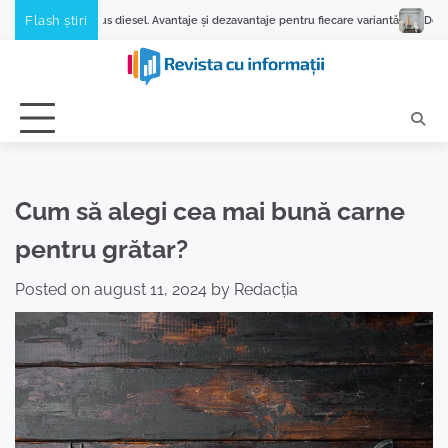
Skip
Flash știri
s diesel. Avantaje și dezavantaje pentru fiecare variantă
De ce se blochează pr
to
content
Cum să alegi cea mai bună carne
pentru grătar?
Posted on
august 11, 2024
by
Redacția