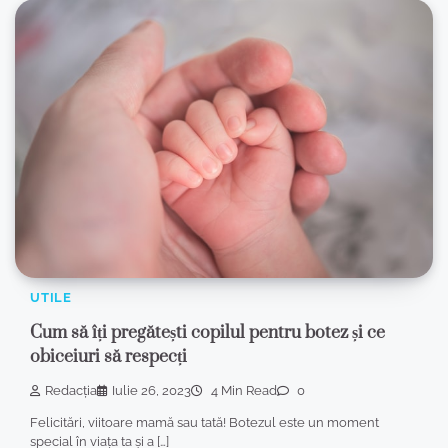
UTILE
Cum să îți pregătești copilul pentru botez și ce
obiceiuri să respecți
Redacția
Iulie 26, 2023
4 Min Read
0
Felicitări, viitoare mamă sau tată! Botezul este un moment
special în viața ta și a […]