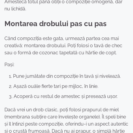
Amestecă totul până obții o compoziție omogenă, dar
nu lichidă.
Montarea drobului pas cu pas
Când compoziția este gata, urmează partea cea mai
creativă: montarea drobului. Poți folosi o tavă de chec
sau o formă de cozonac tapetată cu hârtie de copt.
Pași:
Pune jumătate din compoziție în tavă și nivelează.
Așază ouăle fierte tari pe mijloc, în linie.
Acoperă cu restul de amestec și presează ușor.
Dacă vrei un drob clasic, poți folosi prapurul de miel
(membrana subțire care învelește organele). Îl speli bine
și îl întinzi peste compoziție, oferindu-i un aspect autentic
și o crustă frumoasă. Dacă nu ai prapur, o simplă hârtie