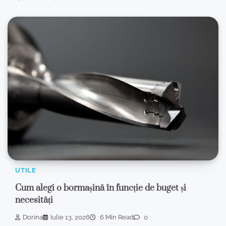
UTILE
Cum alegi o bormașină în funcție de buget și
necesități
Dorina
Iulie 13, 2026
6 Min Read
0