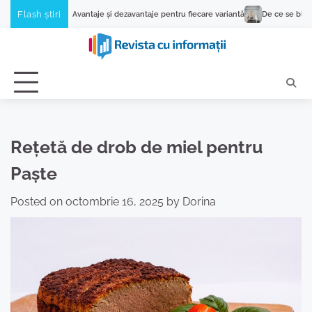
Skip
Flash știri
Avantaje și dezavantaje pentru fiecare variantă
De ce se blochează programul ma
to
content
Rețetă de drob de miel pentru
Paște
Posted on
octombrie 16, 2025
by
Dorina