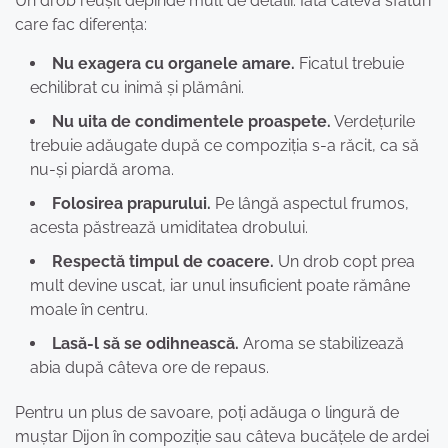
Un drob reușit depinde mult de detalii. Iată câteva sfaturi
care fac diferența:
Nu exagera cu organele amare.
Ficatul trebuie
echilibrat cu inimă și plămâni.
Nu uita de condimentele proaspete.
Verdețurile
trebuie adăugate după ce compoziția s-a răcit, ca să
nu-și piardă aroma.
Folosirea prapurului.
Pe lângă aspectul frumos,
acesta păstrează umiditatea drobului.
Respectă timpul de coacere.
Un drob copt prea
mult devine uscat, iar unul insuficient poate rămâne
moale în centru.
Lasă-l să se odihnească.
Aroma se stabilizează
abia după câteva ore de repaus.
Pentru un plus de savoare, poți adăuga o lingură de
muștar Dijon în compoziție sau câteva bucățele de ardei