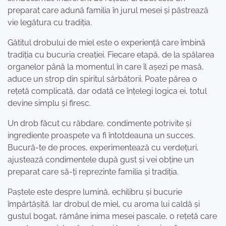
preparat care adună familia în jurul mesei și păstrează
vie legătura cu tradiția.
Gătitul drobului de miel este o experiență care îmbină
tradiția cu bucuria creației. Fiecare etapă, de la spălarea
organelor până la momentul în care îl așezi pe masă,
aduce un strop din spiritul sărbătorii. Poate părea o
rețetă complicată, dar odată ce înțelegi logica ei, totul
devine simplu și firesc.
Un drob făcut cu răbdare, condimente potrivite și
ingrediente proaspete va fi întotdeauna un succes.
Bucură-te de proces, experimentează cu verdețuri,
ajustează condimentele după gust și vei obține un
preparat care să-ți reprezinte familia și tradiția.
Paștele este despre lumină, echilibru și bucurie
împărtășită. Iar drobul de miel, cu aroma lui caldă și
gustul bogat, rămâne inima mesei pascale, o rețetă care