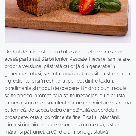
Drobul de miel este una dintre acele rețete care aduc
acasă parfumul Sărbătorilor Pascale. Fiecare familie are
propria versiune, păstrată cu grijă din generație în
generație. Totuși, secretul unui drob reușit nu stă doar în
ingrediente, ci și în echilibrul perfect dintre texturi,
condimente și modul de coacere. Un drob bun trebuie
să fie fraged, aromat, fără să fie înecăcios, cu o crustă
rumenă și un miez suculent. Carnea de miel are o aromă
puternică, de aceea trebuie îmblânzită cu verdețuri
proaspete, ouă și condimente fine. Ficatul, plămânii,
inima și rinichii mielului se combină cu ceapă, usturoi,
mărar și pătrunjel, creând o armonie gustativă