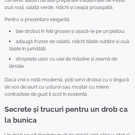
camerei, alături de alte preparate tradiționale de Paște:
ouă roșii, salată verde, ridichi și ceapă proaspătă.
Pentru o prezentare elegantă:
taie drobul în felii groase și așază-le pe un platou;
adaugă frunze de salată, ridichi tăiate subțire și ouă
tăiate în jumătăți;
stropește ușor cu ulei de măsline și zeamă de
lămâie.
Dacă vrei o notă modernă, poți servi drobul cu o lingură
de sos de iaurt cu usturoi sau muștar cu miere:
contrastele de gust îl scot în evidență.
Secrete și trucuri pentru un drob ca
la bunica