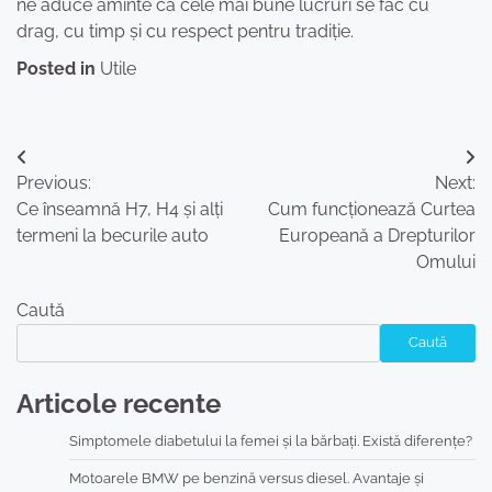
ne aduce aminte că cele mai bune lucruri se fac cu
drag, cu timp și cu respect pentru tradiție.
Posted in
Utile
Navigare
Previous:
Next:
în
Ce înseamnă H7, H4 și alți
Cum funcționează Curtea
articole
termeni la becurile auto
Europeană a Drepturilor
Omului
Caută
Caută
Articole recente
Simptomele diabetului la femei și la bărbați. Există diferențe?
Motoarele BMW pe benzină versus diesel. Avantaje și