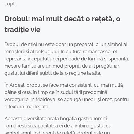
copt.
Drobul: mai mult decât o rețetă, o
tradiție vie
Drobul de miel nu este doar un preparat, ci un simbol al
renașterii și al belșugului. În cultura românească, el
reprezintă începutul unei perioade de lumină și speranță.
Fiecare familie are un mod propriu de a-l pregăti, iar
gustul lui diferă subtil de la o regiune la alta.
În Ardeal, drobul se face mai consistent, cu mai multă
pâine și ouă, în timp ce în sudul țării predomină
verdețurile. În Moldova, se adaugă uneori și orez, pentru
o textură mai legată.
Această diversitate arată bogăția gastronomiei
românești și capacitatea ei de a îmbina gustul cu
simbolismul. Indiferent de rețetă, drobul este un