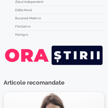
Ziarul Independent
Ediția Nouă
Bucarest-Matin.ro
Florisan.ro
Paring.ro
Articole recomandate