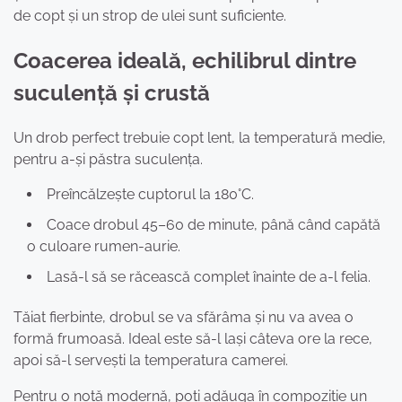
de copt și un strop de ulei sunt suficiente.
Coacerea ideală, echilibrul dintre
suculență și crustă
Un drob perfect trebuie copt lent, la temperatură medie,
pentru a-și păstra suculența.
Preîncălzește cuptorul la 180°C.
Coace drobul 45–60 de minute, până când capătă
o culoare rumen-aurie.
Lasă-l să se răcească complet înainte de a-l felia.
Tăiat fierbinte, drobul se va sfărâma și nu va avea o
formă frumoasă. Ideal este să-l lași câteva ore la rece,
apoi să-l servești la temperatura camerei.
Pentru o notă modernă, poți adăuga în compoziție un