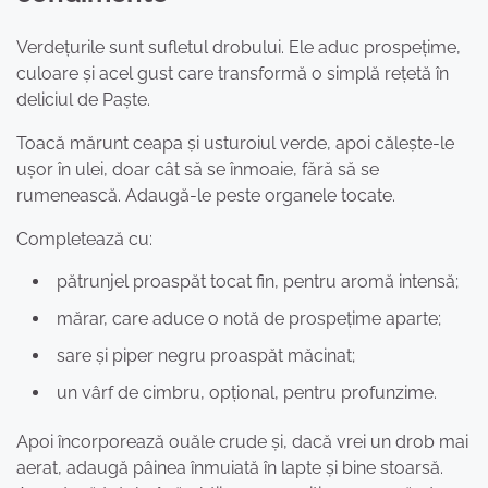
Verdețurile sunt sufletul drobului. Ele aduc prospețime,
culoare și acel gust care transformă o simplă rețetă în
deliciul de Paște.
Toacă mărunt ceapa și usturoiul verde, apoi călește-le
ușor în ulei, doar cât să se înmoaie, fără să se
rumenească. Adaugă-le peste organele tocate.
Completează cu:
pătrunjel proaspăt tocat fin, pentru aromă intensă;
mărar, care aduce o notă de prospețime aparte;
sare și piper negru proaspăt măcinat;
un vârf de cimbru, opțional, pentru profunzime.
Apoi încorporează ouăle crude și, dacă vrei un drob mai
aerat, adaugă pâinea înmuiată în lapte și bine stoarsă.