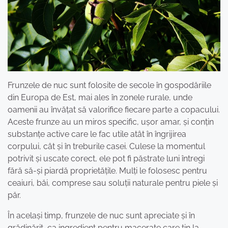
Frunzele de nuc sunt folosite de secole în gospodăriile
din Europa de Est, mai ales în zonele rurale, unde
oamenii au învățat să valorifice fiecare parte a copacului.
Aceste frunze au un miros specific, ușor amar, și conțin
substanțe active care le fac utile atât în îngrijirea
corpului, cât și în treburile casei. Culese la momentul
potrivit și uscate corect, ele pot fi păstrate luni întregi
fără să-și piardă proprietățile. Mulți le folosesc pentru
ceaiuri, băi, comprese sau soluții naturale pentru piele și
păr.
În același timp, frunzele de nuc sunt apreciate și în
grădinărit, ca ingredient pentru macerate care țin la