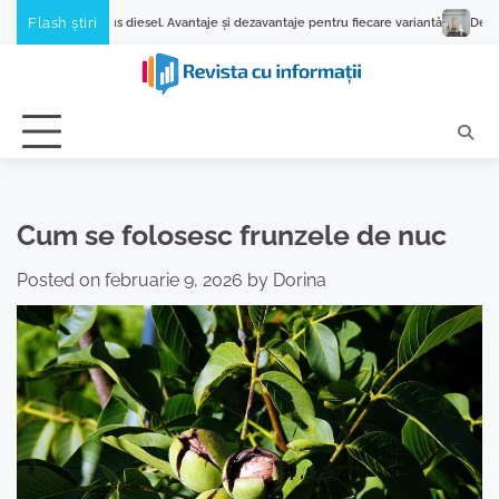
Skip
Flash știri
s diesel. Avantaje și dezavantaje pentru fiecare variantă
De ce se blochează pr
to
content
Cum se folosesc frunzele de nuc
Posted on
februarie 9, 2026
by
Dorina