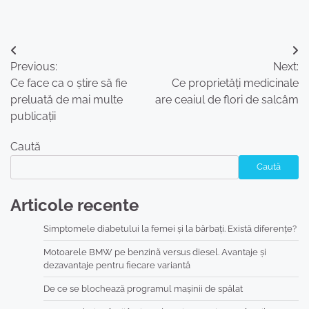
Navigare
Previous:
Next:
în
Ce face ca o știre să fie
Ce proprietăți medicinale
articole
preluată de mai multe
are ceaiul de flori de salcâm
publicații
Caută
Caută
Articole recente
Simptomele diabetului la femei și la bărbați. Există diferențe?
Motoarele BMW pe benzină versus diesel. Avantaje și
dezavantaje pentru fiecare variantă
De ce se blochează programul mașinii de spălat