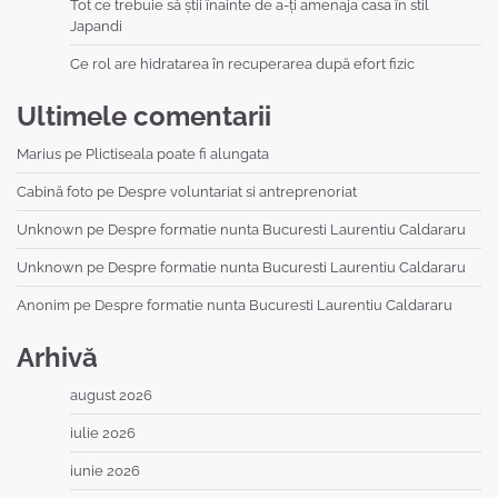
Tot ce trebuie să știi înainte de a-ți amenaja casa în stil
Japandi
Ce rol are hidratarea în recuperarea după efort fizic
Ultimele comentarii
Marius
pe
Plictiseala poate fi alungata
Cabină foto
pe
Despre voluntariat si antreprenoriat
Unknown
pe
Despre formatie nunta Bucuresti Laurentiu Caldararu
Unknown
pe
Despre formatie nunta Bucuresti Laurentiu Caldararu
Anonim
pe
Despre formatie nunta Bucuresti Laurentiu Caldararu
Arhivă
august 2026
iulie 2026
iunie 2026