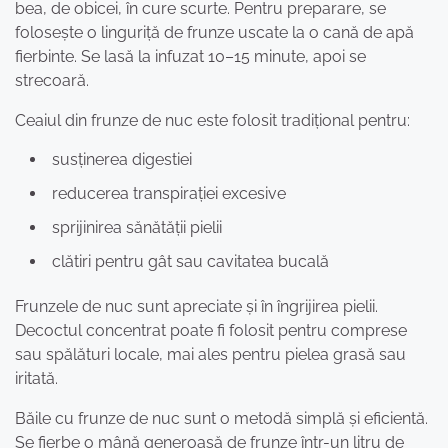
bea, de obicei, în cure scurte. Pentru preparare, se
folosește o linguriță de frunze uscate la o cană de apă
fierbinte. Se lasă la infuzat 10–15 minute, apoi se
strecoară.
Ceaiul din frunze de nuc este folosit tradițional pentru:
susținerea digestiei
reducerea transpirației excesive
sprijinirea sănătății pielii
clătiri pentru gât sau cavitatea bucală
Frunzele de nuc sunt apreciate și în îngrijirea pielii.
Decoctul concentrat poate fi folosit pentru comprese
sau spălături locale, mai ales pentru pielea grasă sau
iritată.
Băile cu frunze de nuc sunt o metodă simplă și eficientă.
Se fierbe o mână generoasă de frunze într-un litru de