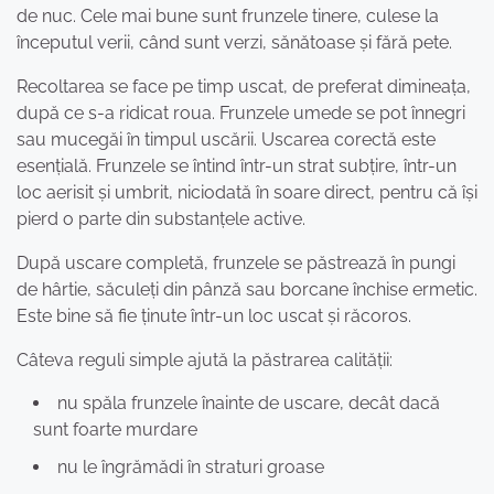
de nuc. Cele mai bune sunt frunzele tinere, culese la
începutul verii, când sunt verzi, sănătoase și fără pete.
Recoltarea se face pe timp uscat, de preferat dimineața,
după ce s-a ridicat roua. Frunzele umede se pot înnegri
sau mucegăi în timpul uscării. Uscarea corectă este
esențială. Frunzele se întind într-un strat subțire, într-un
loc aerisit și umbrit, niciodată în soare direct, pentru că își
pierd o parte din substanțele active.
După uscare completă, frunzele se păstrează în pungi
de hârtie, săculeți din pânză sau borcane închise ermetic.
Este bine să fie ținute într-un loc uscat și răcoros.
Câteva reguli simple ajută la păstrarea calității:
nu spăla frunzele înainte de uscare, decât dacă
sunt foarte murdare
nu le îngrămădi în straturi groase