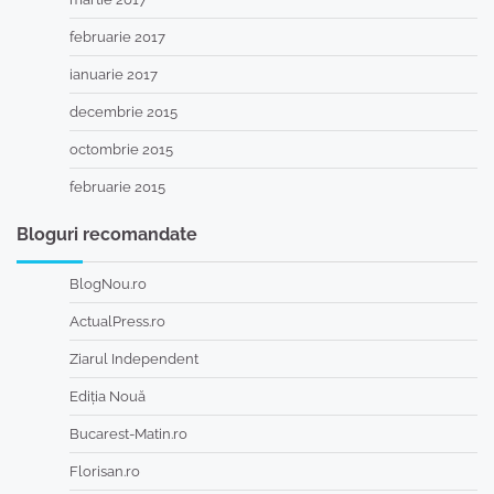
februarie 2017
ianuarie 2017
decembrie 2015
octombrie 2015
februarie 2015
Bloguri recomandate
BlogNou.ro
ActualPress.ro
Ziarul Independent
Ediția Nouă
Bucarest-Matin.ro
Florisan.ro