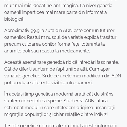
mult mai mici decât ne-am imagina. La nivel genetic
oamenii împart cea mai mare parte din informația
biologică.
Aproximativ 99,9 la sută din ADN este comun tuturor
oamenilor. Restul minuscul de variație explică trăsături
precum culoarea ochilor forma feței toleranța la
anumite boli sau reacția la medicamente.
Această asemănare genetică ridică întrebări fascinante.
Cât de diferiți suntem de fapt unii de alții. Cum apar
variațiile genetice. Și de ce unele mici modificări din ADN
pot produce diferențe vizibile între oameni.
În același timp genetica modernă arată cât de strâns
suntem conectați ca specie. Studierea ADN-ului a
schimbat modul în care înțelegem originea umanității
migrațiile populațiilor și chiar relațiile dintre indivizi.
Testele genetice comerciale au făcut aceste informații