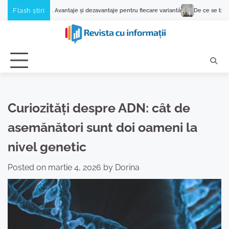
Skip
Flash știri
antaje și dezavantaje pentru fiecare variantă
De ce se blochează programul mași
to
content
Curiozități despre ADN: cât de
asemănători sunt doi oameni la
nivel genetic
Posted on
martie 4, 2026
by
Dorina