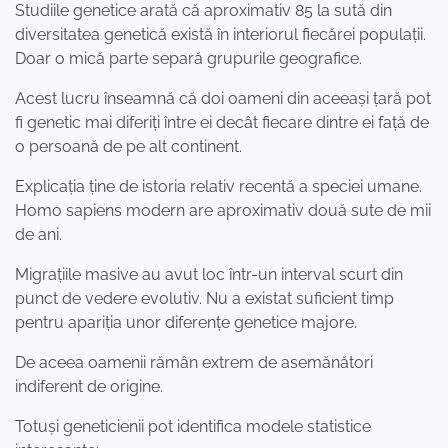
Studiile genetice arată că aproximativ 85 la sută din
diversitatea genetică există în interiorul fiecărei populații.
Doar o mică parte separă grupurile geografice.
Acest lucru înseamnă că doi oameni din aceeași țară pot
fi genetic mai diferiți între ei decât fiecare dintre ei față de
o persoană de pe alt continent.
Explicația ține de istoria relativ recentă a speciei umane.
Homo sapiens modern are aproximativ două sute de mii
de ani.
Migrațiile masive au avut loc într-un interval scurt din
punct de vedere evolutiv. Nu a existat suficient timp
pentru apariția unor diferențe genetice majore.
De aceea oamenii rămân extrem de asemănători
indiferent de origine.
Totuși geneticienii pot identifica modele statistice