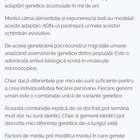
adaptări genetice acumulate în mii de ani.
Mediul clima alimentația și expunerea la boli au modelat
aceste adaptări. ADN-ul păstrează urmele acestor
schimbări evolutive.
De aceea geneticienii pot reconstrui migrațiile umane
analizând asemănările genetice dintre populații. Este o
adevărată arhivă biologică scrisă în molecule
microscopice.
Chiar dacă diferențele par mici ele sunt suficiente pentru
a crea individualitatea fiecărei persoane. Fiecare genom
uman este o combinație unică de variante genetice.
Această combinație explică de ce doi frați pot semăna
mult dar nu sunt identici. Chiar și gemenii identici pot
dezvolta mici diferențe genetice de-a lungul vieții.
Factorii de mediu pot modifica modul în care genele