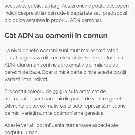
accesibile publicului larg. Astăzi oricine poate descoperi
indicii despre strămoși rude îndepărtate sau predispoziții
biologice ascunse în propriul ADN personal.
Cât ADN au oamenii în comun
La nivel genetic oamenii sunt mult mai asemănători
decât sugerează diferențele vizibile. Secvența totală a
ADN-ului uman conține aproximativ trei miliarde de
perechi de baze. Doar o mică parte dintre aceste poziții
variază între indivizi.
Procentul celebru de 99,9 la sută arată cât de
asemănători sunt oamenii din punct de vedere genetic.
Diferența de aproximativ 0,1 la sută reprezintă milioane
de mici variații numite polimorfisme genetice.
Aceste variații pot influența numeroase aspecte ale
corpului uman.