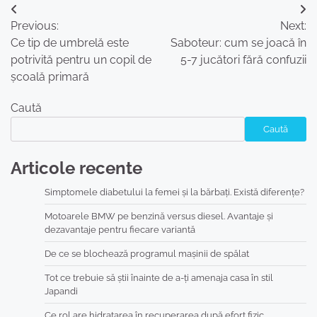
Navigare
Previous:
Next:
în
Ce tip de umbrelă este
Saboteur: cum se joacă în
articole
potrivită pentru un copil de
5-7 jucători fără confuzii
școală primară
Caută
Caută
Articole recente
Simptomele diabetului la femei și la bărbați. Există diferențe?
Motoarele BMW pe benzină versus diesel. Avantaje și
dezavantaje pentru fiecare variantă
De ce se blochează programul mașinii de spălat
Tot ce trebuie să știi înainte de a-ți amenaja casa în stil
Japandi
Ce rol are hidratarea în recuperarea după efort fizic