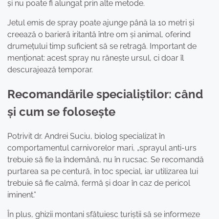
și nu poate fi alungat prin alte metode.
Jetul emis de spray poate ajunge până la 10 metri și
creează o barieră iritantă între om și animal, oferind
drumețului timp suficient să se retragă. Important de
menționat: acest spray nu rănește ursul, ci doar îl
descurajează temporar.
Recomandările specialiștilor: când
și cum se folosește
Potrivit dr. Andrei Suciu, biolog specializat în
comportamentul carnivorelor mari, „sprayul anti-urs
trebuie să fie la îndemână, nu în rucsac. Se recomandă
purtarea sa pe centură, în toc special, iar utilizarea lui
trebuie să fie calmă, fermă și doar în caz de pericol
iminent.”
În plus, ghizii montani sfătuiesc turiștii să se informeze