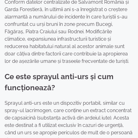
Conform datelor centralizate de Salvamont România și
Garda Forestieră, în ultimii ani s-a înregistrat o creștere
alarmantă a numărului de incidente în care turiștii s-au
confruntat cu urși bruni în zone precum Bucegi,
Făgăraș, Piatra Craiului sau Rodnei. Modificările
climatice, expansiunea infrastructurii turistice și
reducerea habitatului natural al acestor animale sunt
doar câțiva dintre factorii care contribuie la apropierea
lor de așezările umane și traseele frecventate de turiști.
Ce este sprayul anti-urs și cum
funcționează?
Sprayul anti-urs este un dispozitiv portabil, similar cu
spray-ul lacrimogen, care conține un extract concentrat
de capsaicină (substanța activă din ardeiul iute). Acesta
este destinat a fi utilizat exclusiv în cazuri de urgență,
când un urs se apropie periculos de mult de o persoană