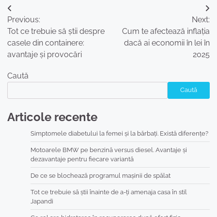
Navigare
Previous:
Next:
în
Tot ce trebuie să știi despre
Cum te afectează inflația
articole
casele din containere:
dacă ai economii în lei în
avantaje și provocări
2025
Caută
Caută
Articole recente
Simptomele diabetului la femei și la bărbați. Există diferențe?
Motoarele BMW pe benzină versus diesel. Avantaje și
dezavantaje pentru fiecare variantă
De ce se blochează programul mașinii de spălat
Tot ce trebuie să știi înainte de a-ți amenaja casa în stil
Japandi