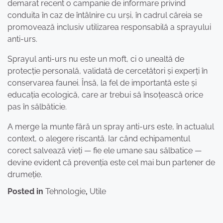
demarat recent o campanie de informare privind
conduita în caz de întâlnire cu urși, în cadrul căreia se
promovează inclusiv utilizarea responsabilă a sprayului
anti-urs.
Sprayul anti-urs nu este un moft, ci o unealtă de
protecție personală, validată de cercetători și experți în
conservarea faunei. Însă, la fel de importantă este și
educația ecologică, care ar trebui să însoțească orice
pas în sălbăticie.
A merge la munte fără un spray anti-urs este, în actualul
context, o alegere riscantă. Iar când echipamentul
corect salvează vieți — fie ele umane sau sălbatice —
devine evident că prevenția este cel mai bun partener de
drumeție.
Posted in
Tehnologie
,
Utile