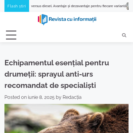
Skip
Flash știri
ă versus diesel. Avantaje și dezavantaje pentru fiecare variantă
De ce se bloch
to
content
Echipamentul esențial pentru
drumeții: sprayul anti-urs
recomandat de specialiști
Posted on
iunie 8, 2025
by
Redacția