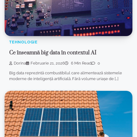
TEHNOLOGIE
Ce înseamnă big data în contextul AI
Dorina
Februarie 21, 2026
6 Min Read
0
Big data reprezintă combustibilul care alimentează sistemele
moderne de inteligență artificială. Fără volume uriașe de […]