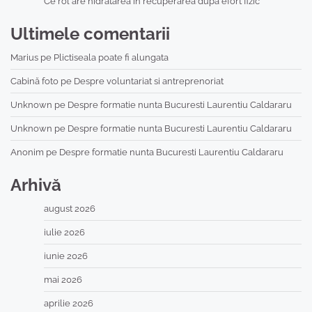
Ce rol are hidratarea în recuperarea după efort fizic
Ultimele comentarii
Marius
pe
Plictiseala poate fi alungata
Cabină foto
pe
Despre voluntariat si antreprenoriat
Unknown
pe
Despre formatie nunta Bucuresti Laurentiu Caldararu
Unknown
pe
Despre formatie nunta Bucuresti Laurentiu Caldararu
Anonim
pe
Despre formatie nunta Bucuresti Laurentiu Caldararu
Arhivă
august 2026
iulie 2026
iunie 2026
mai 2026
aprilie 2026