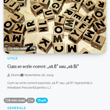
7 min read
0
UTILE
Cum se scrie corect: „să fi” sau „să fii”
Dorina
Noiembrie 26, 2025
Cum se scrie corect expresia „să fi” sau „să fii” reprezintă o
întrebare frecventă pentru […]
8 min read
0
416
GENERALE