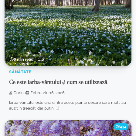
6 min read
0
SĂNĂTATE
Ce este iarba-vântului și cum se utilizează
Dorina
Februarie 16, 2026
Iarba-vântului este una dintre acele plante despre care mulți au
auzit în treacăt, dar puțini […]
434