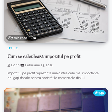
7 min read
0
UTILE
Cum se calculează impozitul pe profit
Dorina
Februarie 23, 2026
Impozitul pe profit reprezintă una dintre cele mai importante
obligații fiscale pentru societățile comerciale din […]
449