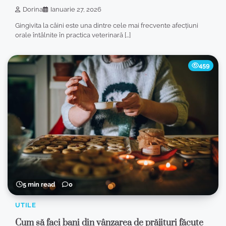
Dorina
Ianuarie 27, 2026
Gingivita la câini este una dintre cele mai frecvente afecțiuni
orale întâlnite în practica veterinară […]
459
5 min read
0
UTILE
Cum să faci bani din vânzarea de prăjituri făcute