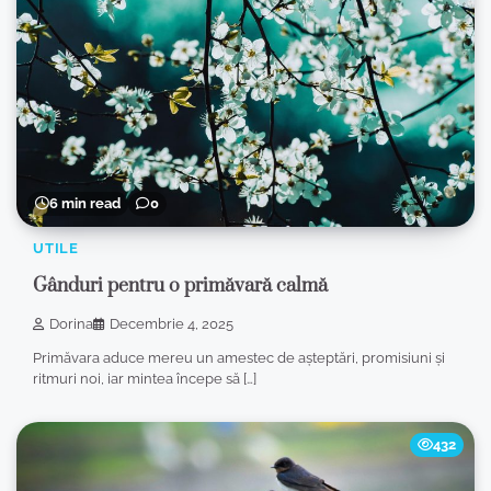
6 min read
0
UTILE
Gânduri pentru o primăvară calmă
Dorina
Decembrie 4, 2025
Primăvara aduce mereu un amestec de așteptări, promisiuni și
ritmuri noi, iar mintea începe să […]
432