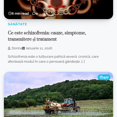
6 min read
0
SĂNĂTATE
Ce este schizofrenia: cauze, simptome,
transmitere și tratament
Dorina
Ianuarie 11, 2026
Schizofrenia este o tulburare psihică severă, cronică, care
afectează modul în care o persoană gândește, […]
427