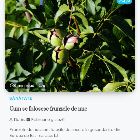
430
6 min read
0
SĂNĂTATE
Cum se folosesc frunzele de nuc
Dorina
Februarie 9, 2026
Frunzele de nuc sunt folosite de secole în gospodăriile din
Europa de Est, mai ales […]