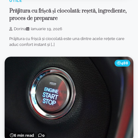
UTILE
Prăjitura cu frișcă și ciocolată: rețetă, ingrediente,
proces de preparare
Dorina
Ianuarie 19, 2026
Prăjitura cu frișcă și ciocolată este una dintre acele rețete care
aduc confort instant și […]
488
6 min read
0