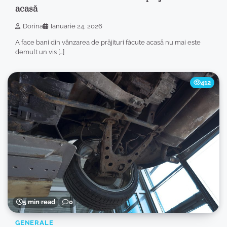
acasă
Dorina
Ianuarie 24, 2026
A face bani din vânzarea de prăjituri făcute acasă nu mai este
demult un vis […]
412
5 min read
0
GENERALE