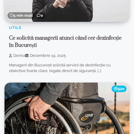
5 min read
0
UTILE
Ce solicită managerii atunci când cer dezinfecție
în București
Dorina
Decembrie 19, 2025
Managerii din București solicită servicii de dezinfecție cu
obiective foarte clare, legate direct de siguranță, […]
520