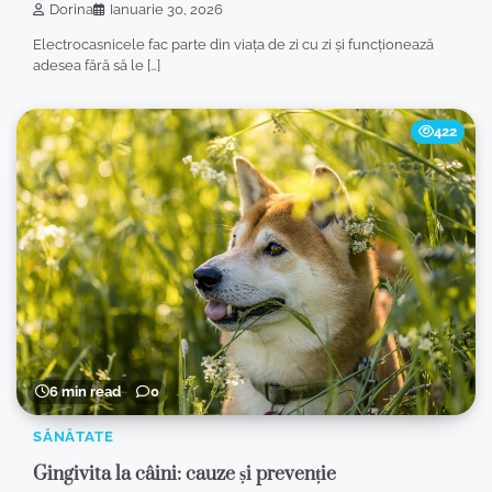
Dorina
Ianuarie 30, 2026
Electrocasnicele fac parte din viața de zi cu zi și funcționează
adesea fără să le […]
422
6 min read
0
SĂNĂTATE
Gingivita la câini: cauze și prevenție