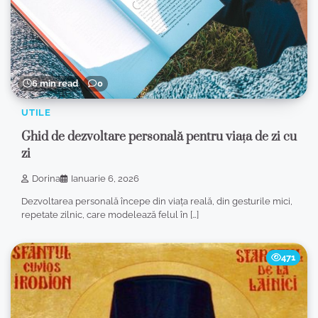
6 min read
0
UTILE
Ghid de dezvoltare personală pentru viața de zi cu
zi
Dorina
Ianuarie 6, 2026
Dezvoltarea personală începe din viața reală, din gesturile mici,
repetate zilnic, care modelează felul în […]
471