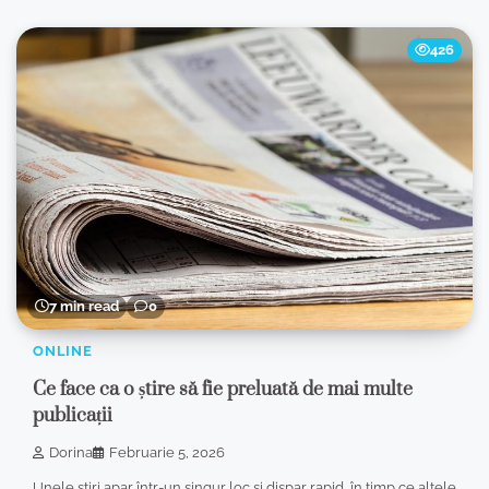
426
7 min read
0
ONLINE
Ce face ca o știre să fie preluată de mai multe
publicații
Dorina
Februarie 5, 2026
Unele știri apar într-un singur loc și dispar rapid, în timp ce altele