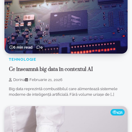
6 min read
0
TEHNOLOGIE
Ce înseamnă big data în contextul AI
Dorina
Februarie 21, 2026
Big data reprezintă combustibilul care alimentează sistemele
moderne de inteligență artificială. Fără volume uriașe de […]
431