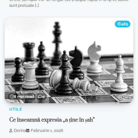
sunt preluate […]
485
8 min read
0
UTILE
Ce înseamnă expresia „a ține în șah”
Dorina
Februarie 1, 2026