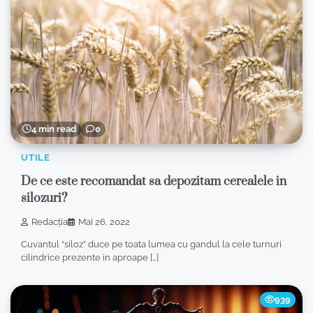
4 min read
0
UTILE
De ce este recomandat sa depozitam cerealele in
silozuri?
Redacția
Mai 26, 2022
Cuvantul “siloz” duce pe toata lumea cu gandul la cele turnuri
cilindrice prezente in aproape […]
939