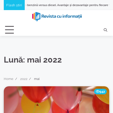
Skip
Flash știri
BMW pe benzină versus diesel. Avantaje și dezavantaje pentru fiecare variantă
D
to
content
Lună:
mai 2022
Home
2022
mai
942