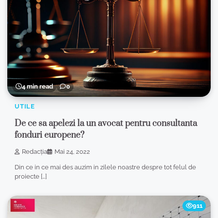
4 min read
0
UTILE
De ce sa apelezi la un avocat pentru consultanta
fonduri europene?
Redacția
Mai 24, 2022
Din ce in ce mai des auzim in zilele noastre despre tot felul de
proiecte […]
911