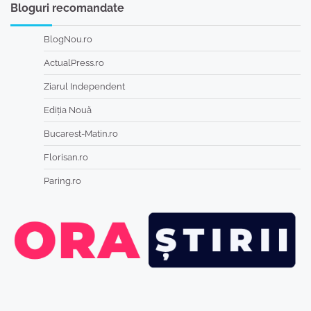
Bloguri recomandate
BlogNou.ro
ActualPress.ro
Ziarul Independent
Ediția Nouă
Bucarest-Matin.ro
Florisan.ro
Paring.ro