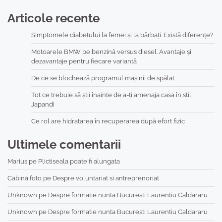
Articole recente
Simptomele diabetului la femei și la bărbați. Există diferențe?
Motoarele BMW pe benzină versus diesel. Avantaje și
dezavantaje pentru fiecare variantă
De ce se blochează programul mașinii de spălat
Tot ce trebuie să știi înainte de a-ți amenaja casa în stil
Japandi
Ce rol are hidratarea în recuperarea după efort fizic
Ultimele comentarii
Marius
pe
Plictiseala poate fi alungata
Cabină foto
pe
Despre voluntariat si antreprenoriat
Unknown
pe
Despre formatie nunta Bucuresti Laurentiu Caldararu
Unknown
pe
Despre formatie nunta Bucuresti Laurentiu Caldararu